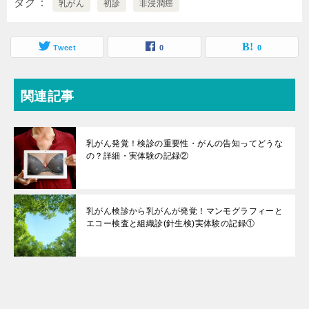
タグ
乳がん
初診
非浸潤癌
Tweet
0
0
関連記事
乳がん発覚！検診の重要性・がんの告知ってどうな
の？詳細・実体験の記録②
乳がん検診から乳がんが発覚！マンモグラフィーと
エコー検査と組織診(針生検)実体験の記録①