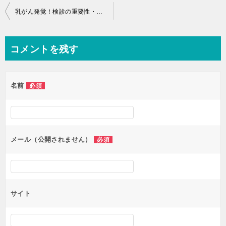
投
乳がん発覚！検診の重要性・がんの告知ってどうなの？詳細・実体験の記録②
稿
ナ
コメントを残す
ビ
ゲ
名前
必須
ー
シ
ョ
ン
メール（公開されません）
必須
サイト